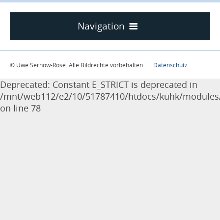
Navigation
Home
Texte
© Uwe Sernow-Rose. Alle Bildrechte vorbehalten.
Datenschutz
Collagen
Deprecated: Constant E_STRICT is deprecated in
/mnt/web112/e2/10/51787410/htdocs/kuhk/modules/e
Federzeichnungen
on line 78
Ölbilder
Pastelle & Plakatfarben
Kunst am Bau
Ausstellungen
Impressum / Datenschutz