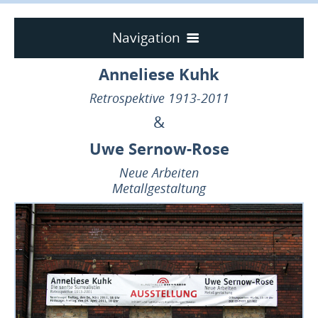
Navigation
Home
Anneliese Kuhk
Texte
Retrospektive 1913-2011
Collagen
&
Federzeichnungen
Uwe Sernow-Rose
Ölbilder
Neue Arbeiten
Pastelle & Plakatfarben
Metallgestaltung
Kunst am Bau
Ausstellungen
Retrospektive 2011
Laudatio
Bilder von der Ausstellung